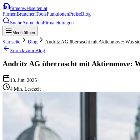
firmenwebseiten.at
Firmen
Branchen
Tools
Funktionen
Preise
Blog
Suche
Anmelden
Firma eintragen
Menü öffnen
Startseite
Blog
Andritz AG überrascht mit Aktienmove: Was stec
Zurück zum Blog
Andritz AG überrascht mit Aktienmove: Wa
13. Juni 2025
4
Min. Lesezeit