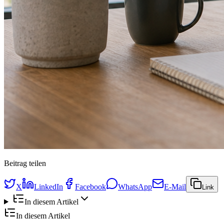
Beitrag teilen
X
LinkedIn
Facebook
WhatsApp
E-Mail
Link
In diesem Artikel
In diesem Artikel