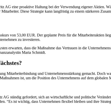
ritz AG eine proaktive Haltung bei der Verwendung eigener Aktien. Wä
er Mitarbeiter. Diese Strategie kann langfristig zu einem stärkeren Zus
skurs von 53,00 EUR. Der geplante Preis für die Mitarbeiteraktien li
nternehmen zu investieren.
ten erwarten, dass die Maßnahme das Vertrauen in die Unternehmensfüh
Finanzanalystin Maria Schmidt.
Nächstes?
chtung Mitarbeiterbindung und Unternehmensstärkung gemacht. Doch was
 Maßnahmen ist, um die Position des Unternehmens auf dem globalen Ma
z AG ständig gefordert, sich an wirtschaftliche und politische Verän
n. “Es ist wichtig, dass Unternehmen flexibel bleiben und ihre Strat