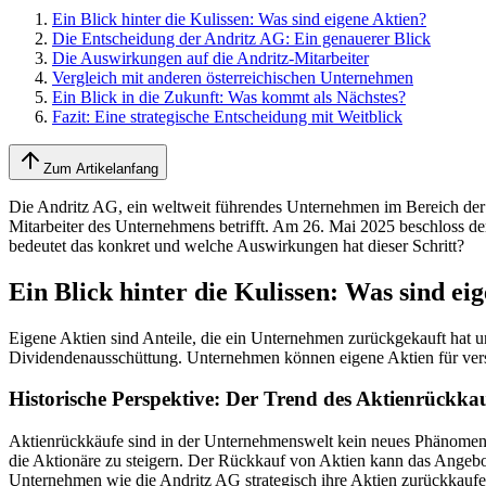
Ein Blick hinter die Kulissen: Was sind eigene Aktien?
Die Entscheidung der Andritz AG: Ein genauerer Blick
Die Auswirkungen auf die Andritz-Mitarbeiter
Vergleich mit anderen österreichischen Unternehmen
Ein Blick in die Zukunft: Was kommt als Nächstes?
Fazit: Eine strategische Entscheidung mit Weitblick
Zum Artikelanfang
Die Andritz AG, ein weltweit führendes Unternehmen im Bereich der 
Mitarbeiter des Unternehmens betrifft. Am 26. Mai 2025 beschloss d
bedeutet das konkret und welche Auswirkungen hat dieser Schritt?
Ein Blick hinter die Kulissen: Was sind ei
Eigene Aktien sind Anteile, die ein Unternehmen zurückgekauft hat u
Dividendenausschüttung. Unternehmen können eigene Aktien für versc
Historische Perspektive: Der Trend des Aktienrückka
Aktienrückkäufe sind in der Unternehmenswelt kein neues Phänomen. 
die Aktionäre zu steigern. Der Rückkauf von Aktien kann das Angebot
Unternehmen wie die Andritz AG strategisch ihre Aktien zurückkaufen,