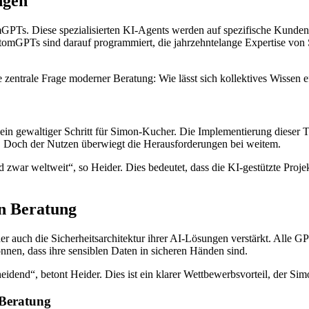
ngen
GPTs. Diese spezialisierten KI-Agents werden auf spezifische Kundenbe
stomGPTs sind darauf programmiert, die jahrzehntelange Expertise vo
zentrale Frage moderner Beratung: Wie lässt sich kollektives Wissen e
 gewaltiger Schritt für Simon-Kucher. Die Implementierung dieser Tech
r. Doch der Nutzen überwiegt die Herausforderungen bei weitem.
zwar weltweit“, so Heider. Dies bedeutet, dass die KI-gestützte Proje
en Beratung
Kucher auch die Sicherheitsarchitektur ihrer AI-Lösungen verstärkt. Al
nen, dass ihre sensiblen Daten in sicheren Händen sind.
eidend“, betont Heider. Dies ist ein klarer Wettbewerbsvorteil, der S
 Beratung