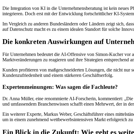
Die Integration von KI in die Unternehmensberatung ist kein neues 
integrieren. Doch erst mit der Entwicklung fortschrittlicher KI-Sys
Im Vergleich zu anderen Bundesländern oder Ländern zeigt sich, das
auf Datenschutz macht es zu einem idealen Standort für solche Innova
Die konkreten Auswirkungen auf Untern
Für Unternehmen bedeutet die AI-Offensive von Simon-Kucher vor all
Marktveränderungen zu reagieren und ihre Strategien entsprechend a
Kunden profitieren von maßgeschneiderten Lösungen, die nicht nur schn
Kundenzufriedenheit und einem stärkeren Geschäftserfolg.
Expertenmeinungen: Was sagen die Fachleute?
Dr. Anna Müller, eine renommierte AI-Forscherin, kommentiert: „Die 
und umfassendem Branchenwissen schafft einen Mehrwert, der in der h
Ein weiterer Experte, Markus Weber, Geschäftsführer eines mittelständ
um in einem zunehmend wettbewerbsintensiven Markt erfolgreich zu 
Ein Blick in die Zukunft: Wie geht es weit