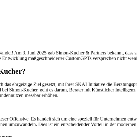
andel! Am 3. Juni 2025 gab Simon-Kucher & Partners bekannt, dass sie
e Entwicklung maßgeschneiderter CustomGPTs versprechen nicht wenig
-Kucher?
das ehrgeizige Ziel gesetzt, mit ihrer SKAI-Initiative die Beratungspr
bei Simon-Kucher, geht es darum, Berater mit Künstlicher Intelligenz 
 Kundennutzen messbar erhöhen.
dieser Offensive. Es handelt sich um eine speziell für Unternehmen ent
en umzuwandeln. Dies ist ein entscheidender Vorteil in der modernen 