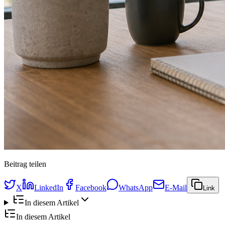
Beitrag teilen
X
LinkedIn
Facebook
WhatsApp
E-Mail
Link
In diesem Artikel
In diesem Artikel