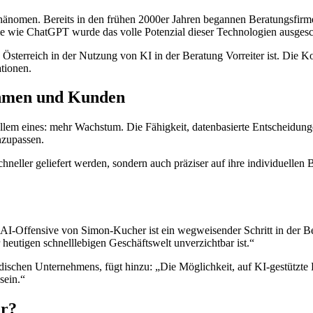
Phänomen. Bereits in den frühen 2000er Jahren begannen Beratungsfirme
teme wie ChatGPT wurde das volle Potenzial dieser Technologien ausgesc
s Österreich in der Nutzung von KI in der Beratung Vorreiter ist. D
tionen.
ehmen und Kunden
em eines: mehr Wachstum. Die Fähigkeit, datenbasierte Entscheidungen 
nzupassen.
eller geliefert werden, sondern auch präziser auf ihre individuellen B
AI-Offensive von Simon-Kucher ist ein wegweisender Schritt in der Be
eutigen schnelllebigen Geschäftswelt unverzichtbar ist.“
ischen Unternehmens, fügt hinzu: „Die Möglichkeit, auf KI-gestützte Be
sein.“
er?