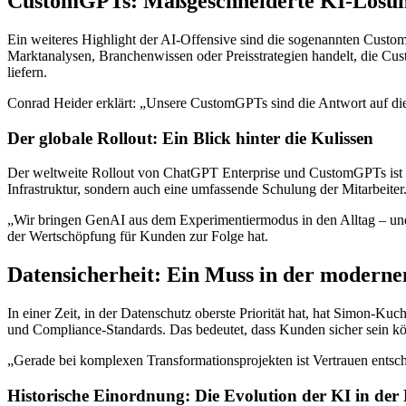
CustomGPTs: Maßgeschneiderte KI-Lösu
Ein weiteres Highlight der AI-Offensive sind die sogenannten Custom
Marktanalysen, Branchenwissen oder Preisstrategien handelt, die Cu
liefern.
Conrad Heider erklärt: „Unsere CustomGPTs sind die Antwort auf die 
Der globale Rollout: Ein Blick hinter die Kulissen
Der weltweite Rollout von ChatGPT Enterprise und CustomGPTs ist ein
Infrastruktur, sondern auch eine umfassende Schulung der Mitarbeite
„Wir bringen GenAI aus dem Experimentiermodus in den Alltag – und 
der Wertschöpfung für Kunden zur Folge hat.
Datensicherheit: Ein Muss in der modern
In einer Zeit, in der Datenschutz oberste Priorität hat, hat Simon-
und Compliance-Standards. Das bedeutet, dass Kunden sicher sein kön
„Gerade bei komplexen Transformationsprojekten ist Vertrauen entsch
Historische Einordnung: Die Evolution der KI in der