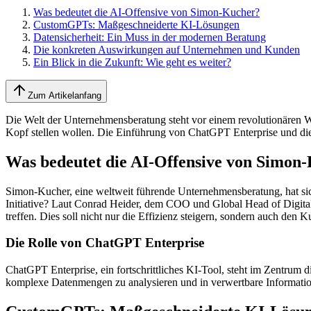
Was bedeutet die AI-Offensive von Simon-Kucher?
CustomGPTs: Maßgeschneiderte KI-Lösungen
Datensicherheit: Ein Muss in der modernen Beratung
Die konkreten Auswirkungen auf Unternehmen und Kunden
Ein Blick in die Zukunft: Wie geht es weiter?
Zum Artikelanfang
Die Welt der Unternehmensberatung steht vor einem revolutionären W
Kopf stellen wollen. Die Einführung von ChatGPT Enterprise und di
Was bedeutet die AI-Offensive von Simon
Simon-Kucher, eine weltweit führende Unternehmensberatung, hat sich 
Initiative? Laut Conrad Heider, dem COO und Global Head of Digital 
treffen. Dies soll nicht nur die Effizienz steigern, sondern auch den
Die Rolle von ChatGPT Enterprise
ChatGPT Enterprise, ein fortschrittliches KI-Tool, steht im Zentrum 
komplexe Datenmengen zu analysieren und in verwertbare Information