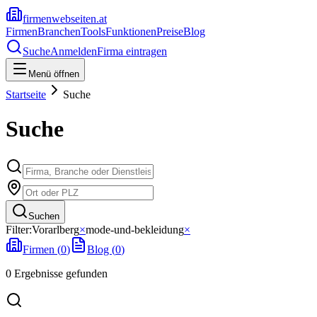
firmenwebseiten.at
Firmen
Branchen
Tools
Funktionen
Preise
Blog
Suche
Anmelden
Firma eintragen
Menü öffnen
Startseite
Suche
Suche
Suchen
Filter:
Vorarlberg
×
mode-und-bekleidung
×
Firmen (
0
)
Blog (
0
)
0
Ergebnisse
gefunden