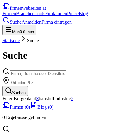
firmenwebseiten.at
Firmen
Branchen
Tools
Funktionen
Preise
Blog
Suche
Anmelden
Firma eintragen
Menü öffnen
Startseite
Suche
Suche
Suchen
Filter:
Burgenland
×
baustoffindustrie
×
Firmen (
0
)
Blog (
0
)
0
Ergebnisse
gefunden