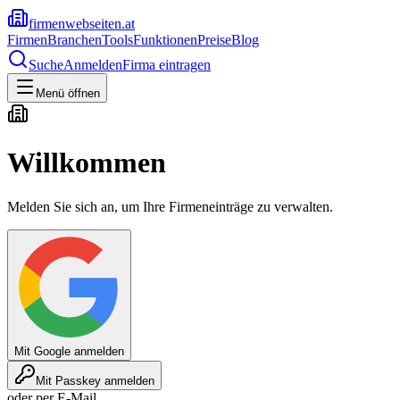
firmenwebseiten.at
Firmen
Branchen
Tools
Funktionen
Preise
Blog
Suche
Anmelden
Firma eintragen
Menü öffnen
Willkommen
Melden Sie sich an, um Ihre Firmeneinträge zu verwalten.
Mit Google anmelden
Mit Passkey anmelden
oder per E-Mail